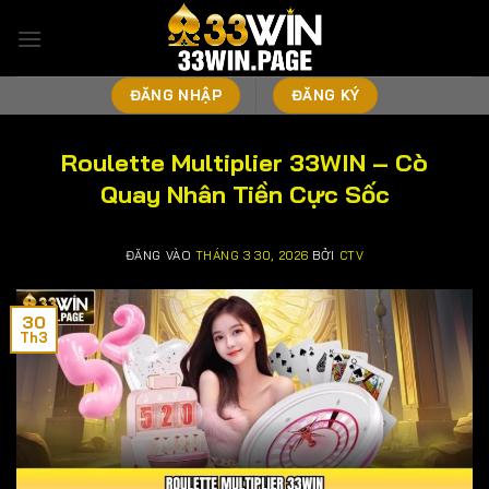
Bỏ
qua
nội
dung
ĐĂNG NHẬP
ĐĂNG KÝ
Roulette Multiplier 33WIN – Cò
Quay Nhân Tiền Cực Sốc
ĐĂNG VÀO
THÁNG 3 30, 2026
BỞI
CTV
30
Th3