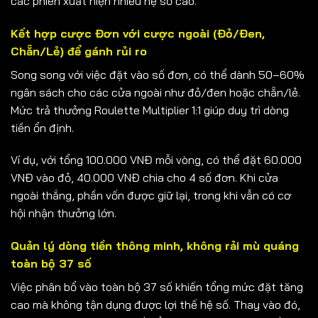
các phiên xuất hiện nhiều hệ số cao.
Kết hợp cược Đơn với cược ngoài (Đỏ/Đen,
Chẵn/Lẻ) để gánh rủi ro
Song song với việc đặt vào số đơn, có thể dành 50–60%
ngân sách cho các cửa ngoài như đỏ/đen hoặc chẵn/lẻ.
Mức trả thưởng Roulette Multiplier 1:1 giúp duy trì dòng
tiền ổn định.
Ví dụ, với tổng 100.000 VNĐ mỗi vòng, có thể đặt 60.000
VNĐ vào đỏ, 40.000 VNĐ chia cho 4 số đơn. Khi cửa
ngoài thắng, phần vốn được giữ lại, trong khi vẫn có cơ
hội nhận thưởng lớn.
Quản lý dòng tiền thông minh, không rải mù quáng
toàn bộ 37 số
Việc phân bổ vào toàn bộ 37 số khiến tổng mức đặt tăng
cao mà không tận dụng được lợi thế hệ số. Thay vào đó,