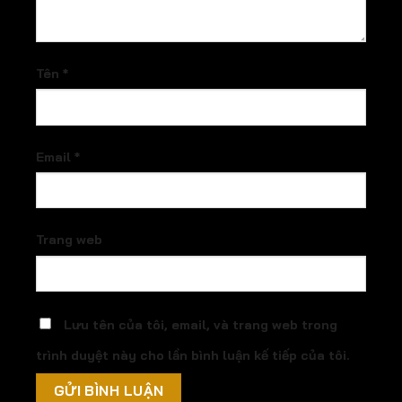
Tên
*
Email
*
Trang web
Lưu tên của tôi, email, và trang web trong
trình duyệt này cho lần bình luận kế tiếp của tôi.