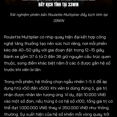
Trải nghiệm phiên bản Roulette Multiplier đầy kịch tính tại
33WIN
Roulette Multiplier có nhịp quay hiện đại kết hợp công
nghệ tăng thưởng tạo nên sức hút riêng, nơi mỗi phiên
kéo dài 40–50 giây với giai đoạn đặt trong 12–15 giây.
Bánh xe gồm 37 ô từ 0 đến 36 giữ nguyên cấu trúc quen
thuộc, song điểm khác biệt nằm ở các ô được gắn hệ số
trước khi viên bi lăn.
Trong mỗi phiên, hệ thống chọn ngẫu nhiên 1–5 ô để áp
dụng htừ x50 đến x500. Khi viên bi dừng đúng ô, giá trị
nhận được nhân lên tương ứng. Ví dụ, đặt 10.000 VNĐ
vào một số đơn, nếu trúng ô có hệ số x100, tổng giá trị có
thể đạt 1.000.000 VNĐ thay vì 350.000 VNĐ như thông
thường. Sự xuất hiện của hệ số khiến mỗi vòng quay trở