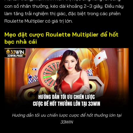
con số nhân thưởng, kéo dài khoảng 2–3 giây. Điều này
làm tăng trải nghiệm thị giác, đặc biệt trong các phiên
Roulette Multiplier có giá trị lớn.
Mẹo đặt cược Roulette Multiplier để hốt
bạc nhà cái
Hướng dẫn tối ưu chiến lược cược để hốt thưởng lớn tại
33WIN