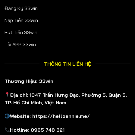
Đăng Ký 33win
Nạp Tiền 33win
Rút Tiền 33win
Tải APP 33win
THÔNG TIN LIÊN HỆ
Thương Hiệu: 33win
Địa chỉ: 1047 Trần Hưng Đạo, Phường 5, Quận 5,
TP. Hồ Chí Minh, Việt Nam
Website: https://helloannie.me/
Hotline: 0965 748 321