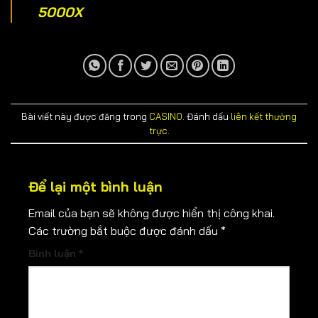
5000X
Bài viết này được đăng trong
CASINO
. Đánh dấu
liên kết thường
trực
.
Để lại một bình luận
Email của bạn sẽ không được hiển thị công khai.
Các trường bắt buộc được đánh dấu
*
Bình luận
*