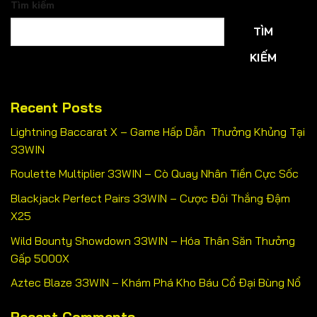
Tìm kiếm
TÌM
KIẾM
Recent Posts
Lightning Baccarat X – Game Hấp Dẫn Thưởng Khủng Tại
33WIN
Roulette Multiplier 33WIN – Cò Quay Nhân Tiền Cực Sốc
Blackjack Perfect Pairs 33WIN – Cược Đôi Thắng Đậm
X25
Wild Bounty Showdown 33WIN – Hóa Thân Săn Thưởng
Gấp 5000X
Aztec Blaze 33WIN – Khám Phá Kho Báu Cổ Đại Bùng Nổ