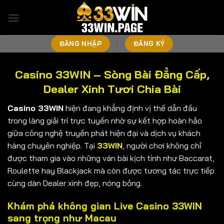
Bỏ
qua
nội
dung
ĐĂNG NHẬP
ĐĂNG KÝ
Casino 33WIN – Sòng Bài Đẳng Cấp,
Dealer Xinh Tươi Chia Bài
Casino 33WIN
hiện đang khẳng định vị thế dẫn đầu
trong làng giải trí trực tuyến nhờ sự kết hợp hoàn hảo
giữa công nghệ truyền phát hiện đại và dịch vụ khách
hàng chuyên nghiệp. Tại
33WIN
, người chơi không chỉ
được tham gia vào những ván bài kịch tính như Baccarat,
Roulette hay Blackjack mà còn được tương tác trực tiếp
cùng dàn Dealer xinh đẹp, nóng bỏng.
Khám phá không gian Live Casino 33WIN
sang trọng như Macau