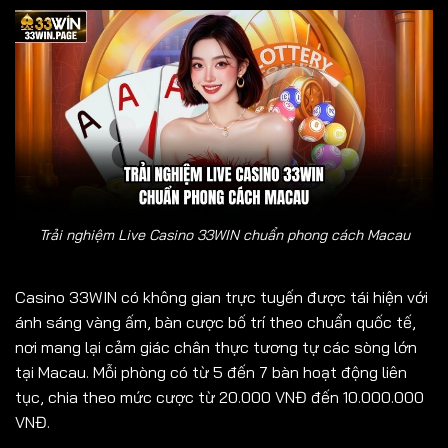
Trải nghiệm Live Casino 33WIN chuẩn phong cách Macau
Casino 33WIN có không gian trực tuyến được tái hiện với
ánh sáng vàng ấm, bàn cược bố trí theo chuẩn quốc tế,
nơi mang lại cảm giác chân thực tương tự các sòng lớn
tại Macau. Mỗi phòng có từ 5 đến 7 bàn hoạt động liên
tục, chia theo mức cược từ 20.000 VNĐ đến 10.000.000
VNĐ.