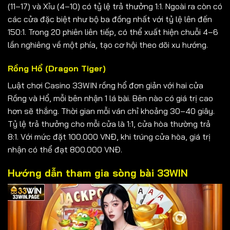
(11–17) và Xỉu (4–10) có tỷ lệ trả thưởng 1:1. Ngoài ra còn có
các cửa đặc biệt như bộ ba đồng nhất với tỷ lệ lên đến
150:1. Trong 20 phiên liên tiếp, có thể xuất hiện chuỗi 4–6
lần nghiêng về một phía, tạo cơ hội theo dõi xu hướng.
Rồng Hổ (Dragon Tiger)
Luật chơi Casino 33WIN rồng hổ đơn giản với hai cửa
Rồng và Hổ, mỗi bên nhận 1 lá bài. Bên nào có giá trị cao
hơn sẽ thắng. Thời gian mỗi ván chỉ khoảng 30–40 giây.
Tỷ lệ trả thưởng cho mỗi cửa là 1:1, cửa hòa thường trả
8:1. Với mức đặt 100.000 VNĐ, khi trúng cửa hòa, giá trị
nhận có thể đạt 800.000 VNĐ.
Hướng dẫn tham gia sòng bài 33WIN