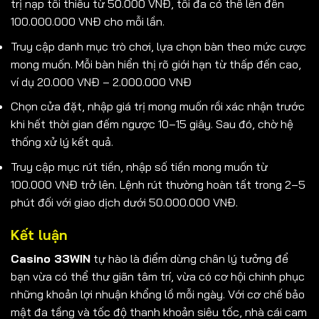
trị nạp tối thiểu từ 50.000 VNĐ, tối đa có thể lên đến
100.000.000 VNĐ cho mỗi lần.
Truy cập danh mục trò chơi, lựa chọn bàn theo mức cược
mong muốn. Mỗi bàn hiển thị rõ giới hạn từ thấp đến cao,
ví dụ 20.000 VNĐ – 2.000.000 VNĐ
Chọn cửa đặt, nhập giá trị mong muốn rồi xác nhận trước
khi hết thời gian đếm ngược 10–15 giây. Sau đó, chờ hệ
thống xử lý kết quả.
Truy cập mục rút tiền, nhập số tiền mong muốn từ
100.000 VNĐ trở lên. Lệnh rút thường hoàn tất trong 2–5
phút đối với giao dịch dưới 50.000.000 VNĐ.
Kết luận
Casino 33WIN
tự hào là điểm dừng chân lý tưởng để
bạn vừa có thể thư giãn tâm trí, vừa có cơ hội chinh phục
những khoản lợi nhuận khổng lồ mỗi ngày. Với cơ chế bảo
mật đa tầng và tốc độ thanh khoản siêu tốc, nhà cái cam