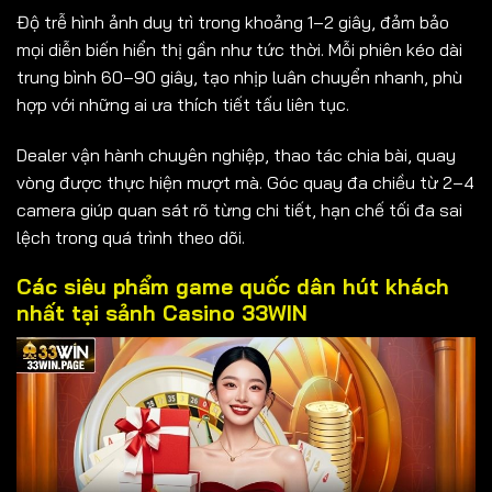
Độ trễ hình ảnh duy trì trong khoảng 1–2 giây, đảm bảo
mọi diễn biến hiển thị gần như tức thời. Mỗi phiên kéo dài
trung bình 60–90 giây, tạo nhịp luân chuyển nhanh, phù
hợp với những ai ưa thích tiết tấu liên tục.
Dealer vận hành chuyên nghiệp, thao tác chia bài, quay
vòng được thực hiện mượt mà. Góc quay đa chiều từ 2–4
camera giúp quan sát rõ từng chi tiết, hạn chế tối đa sai
lệch trong quá trình theo dõi.
Các siêu phẩm game quốc dân hút khách
nhất tại sảnh Casino 33WIN