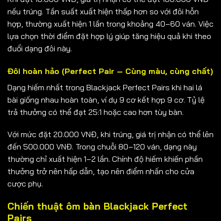
nếu trúng. Tần suất xuất hiện thấp hơn so với đôi hỗn
hợp, thường xuất hiện 1 lần trong khoảng 40–60 ván. Việc
lựa chọn thời điểm đặt hợp lý giúp tăng hiệu quả khi theo
đuổi dạng đôi này.
Đôi hoàn hảo (Perfect Pair – Cùng màu, cùng chất)
Dạng hiếm nhất trong Blackjack Perfect Pairs khi hai lá
bài giống nhau hoàn toàn, ví dụ 9 cơ kết hợp 9 cơ. Tỷ lệ
trả thưởng có thể đạt 25:1 hoặc cao hơn tùy bàn.
Với mức đặt 20.000 VNĐ, khi trúng, giá trị nhận có thể lên
đến 500.000 VNĐ. Trong chuỗi 80–120 ván, dạng này
thường chỉ xuất hiện 1–2 lần. Chính độ hiếm khiến phần
thưởng trở nên hấp dẫn, tạo nên điểm nhấn cho cửa
cược phụ.
Chiến thuật ôm bàn Blackjack Perfect
Pairs