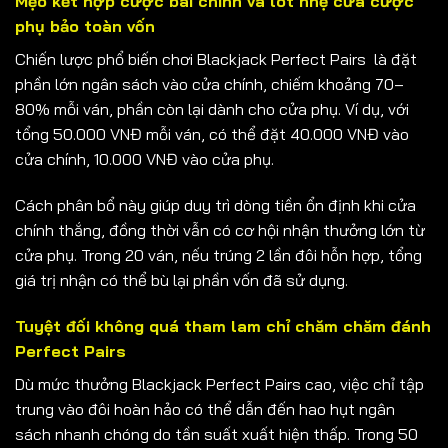
Mẹo kết hợp cược bài chính và lót nhẹ cửa cược
phụ bảo toàn vốn
Chiến lược phổ biến chơi Blackjack Perfect Pairs là đặt
phần lớn ngân sách vào cửa chính, chiếm khoảng 70–
80% mỗi ván, phần còn lại dành cho cửa phụ. Ví dụ, với
tổng 50.000 VNĐ mỗi ván, có thể đặt 40.000 VNĐ vào
cửa chính, 10.000 VNĐ vào cửa phụ.
Cách phân bổ này giúp duy trì dòng tiền ổn định khi cửa
chính thắng, đồng thời vẫn có cơ hội nhận thưởng lớn từ
cửa phụ. Trong 20 ván, nếu trúng 2 lần đôi hỗn hợp, tổng
giá trị nhận có thể bù lại phần vốn đã sử dụng.
Tuyệt đối không quá tham lam chỉ chăm chăm đánh
Perfect Pairs
Dù mức thưởng Blackjack Perfect Pairs cao, việc chỉ tập
trung vào đôi hoàn hảo có thể dẫn đến hao hụt ngân
sách nhanh chóng do tần suất xuất hiện thấp. Trong 50