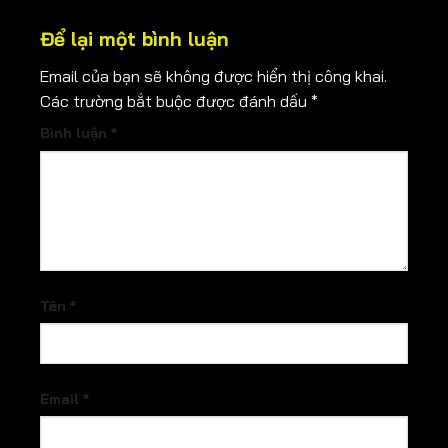
Để lại một bình luận
Email của bạn sẽ không được hiển thị công khai.
Các trường bắt buộc được đánh dấu
*
Bình luận
*
Tên
*
Email
*